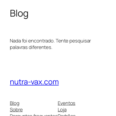
Blog
Pular
para
o
conteúdo
Nada foi encontrado. Tente pesquisar
palavras diferentes.
nutra-vax.com
Blog
Eventos
Sobre
Loja
Perguntas frequentes
Padrões